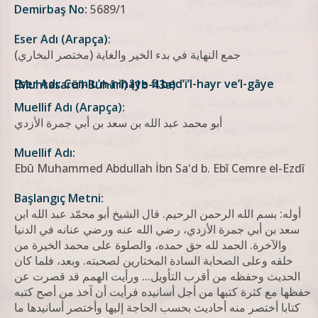
Demirbaş No:
5689/1
Eser Adı (Arapça):
جمع النهاية في بدء الخير والغاية (مختصر البخاري)
Eser Adı: Cemʻu’n-nihâye fi bed’i’l-hayr ve’l-gâye (Muhtasarü’l-Buhârî) (1b-43a)
Muellif Adı (Arapça):
أبو محمد عبد الله بن سعد بن أبي جمرة الأزدي
Muellif Adı:
Ebû Muhammed Abdullah İbn Saʻd b. Ebî Cemre el-Ezdî
Başlangıç Metni:
أوله: بسم الله الرحمن الرحيم. قال الشيخ أبو محمّد عبد الله ابن
سعد بن أبي جمرة الأزدي، رضي الله عنه ورضي عنانه في الدنيا
والآخرة. الحمد لله حق حمده، والصلوة على محمد الخيرة من
خلقه وعلى الصحابة السادة المختارين لصحبته. وبعد، فلما كان
الحديث وحفظه من أقرب التأویل... ورأيت الهمم قد قصرت عن
حفظها مع كثرة كتبها من أجل أسانیده فرأيت أن آخذ من أصح كتبه
كتابا أختصر منه أحاديث بحسب الحاجة إليها وأختصر أسانيدها ما