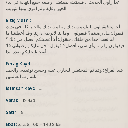
عدا راوي الحديث... فسمّيته بمقتضى وضعه جمع النهاية في بدء
الخير وغاية ولم افرق بینها بتبویب...
Bitiş Metni:
آخره: فيقولون: لبيك وسعديك ربنا وسعديك والخير كله في يديك
فيقول: هل رضيتم؟ فيقولون: وما لنا لانرضى، ربنا وقد أعطيتنا ما
لم تعط أحدا من خلقك، فيقول: ألا أعطيتكم أفضل من ذلك؟
فيقولون: يا ربنا وأي شيء أفضل؟ فيقول: أحل عليكم رضواني فلا
أسخط عليكم بعده أبدا.
Ferag Kaydı:
قيد الفراغ: وقد تم المختصر البخاري عینه وحسن توفيقه، والحمد
لله رب العالمين.
İstinsah Kaydı:
…
Varak:
1b-43a
Satır:
15
Ebat:
212 x 160 – 140 x 65