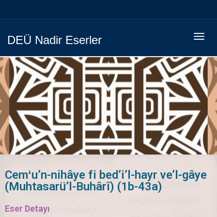
Menüy
DEÜ Nadir Eserler
Geç
Cemʻu’n-nihâye fi bed’i’l-hayr ve’l-gâye
(Muhtasarü’l-Buhârî) (1b-43a)
Eser Detayı