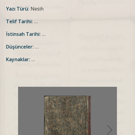
Yazı Türü:
Nesih
Telif Tarihi:
…
İstinsah Tarihi:
…
Düşünceler:
…
Kaynaklar:
…