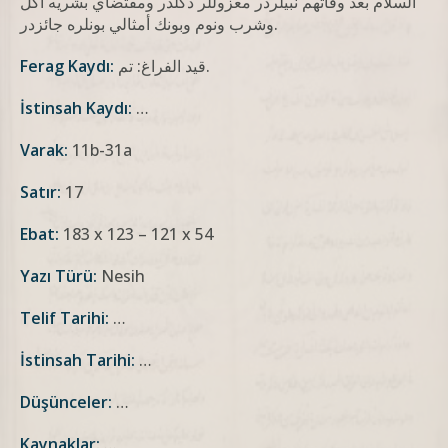
السلام بعد وفاتهم نبيلردر معزوللر دكلدر ومقتضاي بشريه أكل
وشرب ونوم وبونك أمثالي بونلره جائزدر.
قيد الفراغ: تم.
Ferag Kaydı:
İstinsah Kaydı:
…
Varak:
11b-31a
Satır:
17
Ebat:
183 x 123 – 121 x 54
Yazı Türü:
Nesih
Telif Tarihi:
…
İstinsah Tarihi:
…
Düşünceler:
…
Kaynaklar:
…