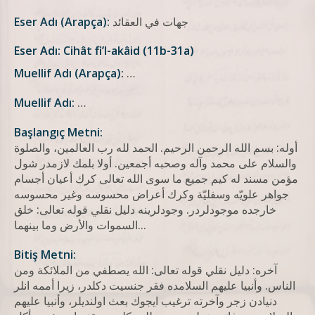
جهات في العقائد
Eser Adı (Arapça):
Eser Adı: Cihât fi’l-akâid (11b-31a)
Muellif Adı (Arapça):
…
Muellif Adı:
…
Başlangıç Metni:
أوله: بسم الله الرحمن الرحيم. الحمد لله رب العالمين، والصلوة
والسلام على محمد وآله وصحبه أجمعين. أولا بلمك لازمدر شول
مؤمن مسند له كيم جميع ما سوى الله تعالى كرك أعيان أجسام
جواهر علويّه وسفليّة وكرك أعراض محسوسه وغير محسوسه
خارجده موجودلردر. وجودلرينه دليل نقلي قوله تعالى: خلق
السموات والأرض وما بينهما...
Bitiş Metni:
آخره: دلیل نقلي قوله تعالی: الله يصطفي من الملائكة ومن
الناس. وأنبيا عليهم السلامده فقر جنسیت دكلدر، زيرا أممه انلر
دنيادن زجر وآخرته ترغيب ايجوك بعث اولنديلر، وأنبيا عليهم