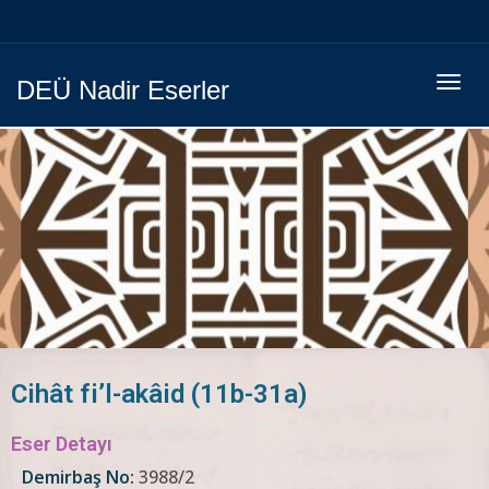
Menüy
DEÜ Nadir Eserler
Geç
Cihât fi’l-akâid (11b-31a)
Eser Detayı
Demirbaş No:
3988/2