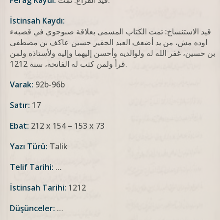
قيد الفراغ: تمت.
Ferag Kaydı:
İstinsah Kaydı:
قيد الاستنساخ: تمت الكتاب المسمى بعلاقة صبوجوي في قصبهء
اوده مش، من يد أضعف العبد الحقير حسين عاكف بن مصطفى
بن حسين، غفر الله له ولوالديه وأحسن إليهما وإليه ولأستاذه ولمن
قرأ ولمن كتب له الفاتحة، سنة 1212.
Varak:
92b-96b
Satır:
17
Ebat:
212 x 154 – 153 x 73
Yazı Türü:
Talik
Telif Tarihi:
…
İstinsah Tarihi:
1212
Düşünceler:
…