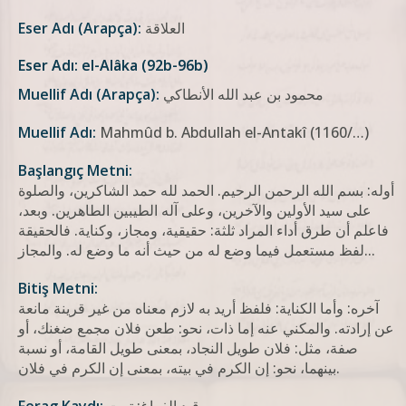
العلاقة
Eser Adı (Arapça):
Eser Adı: el-Alâka (92b-96b)
محمود بن عبد الله الأنطاكي
Muellif Adı (Arapça):
Muellif Adı:
Mahmûd b. Abdullah el-Antakî (1160/…)
Başlangıç Metni:
أوله: بسم الله الرحمن الرحيم. الحمد لله حمد الشاكرين، والصلوة
على سيد الأولين والآخرين، وعلى آله الطيبين الطاهرين. وبعد،
فاعلم أن طرق أداء المراد ثلثة: حقيقية، ومجاز، وكناية. فالحقيقة
لفظ مستعمل فيما وضع له من حيث أنه ما وضع له. والمجاز...
Bitiş Metni:
آخره: وأما الكناية: فلفظ أريد به لازم معناه من غير قرينة مانعة
عن إرادته. والمكني عنه إما ذات، نحو: طعن فلان مجمع ضغنك، أو
صفة، مثل: فلان طويل النجاد، بمعنى طويل القامة، أو نسبة
بينهما، نحو: إن الكرم في بيته، بمعنى إن الكرم في فلان.