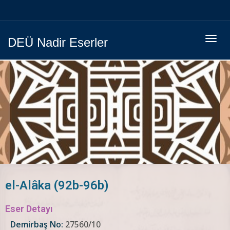
Menüy
DEÜ Nadir Eserler
Geç
el-Alâka (92b-96b)
Eser Detayı
Demirbaş No:
27560/10