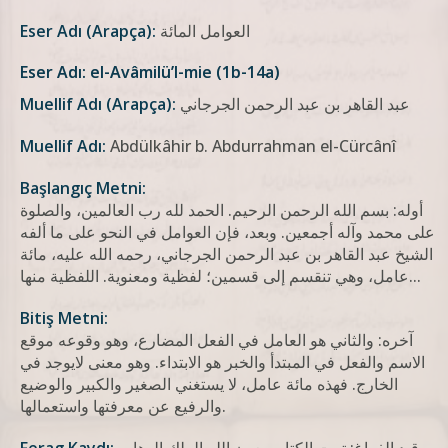
العوامل المائة
Eser Adı (Arapça):
Eser Adı: el-Avâmilü’l-mie (1b-14a)
عبد القاهر بن عبد الرحمن الجرجاني
Muellif Adı (Arapça):
Muellif Adı:
Abdülkâhir b. Abdurrahman el-Cürcânî
Başlangıç Metni:
أوله: بسم الله الرحمن الرحيم. الحمد لله رب العالمين، والصلوة
على محمد وآله أجمعين. وبعد، فإن العوامل في النحو على ما ألفه
الشيخ عبد القاهر بن عبد الرحمن الجرجاني، رحمه الله عليه، مائة
عامل، وهي تنقسم إلى قسمين؛ لفظية ومعنوية. اللفظية منها...
Bitiş Metni:
آخره: والثاني هو العامل في الفعل المضارع، وهو وقوعه موقع
الاسم والفعل في المبتدأ والخبر هو الابتداء. وهو معنى لايوجد في
الخارج. فهذه مائة عامل، لا يستغني الصغير والكبير والوضيع
والرفيع عن معرفتها واستعمالها.