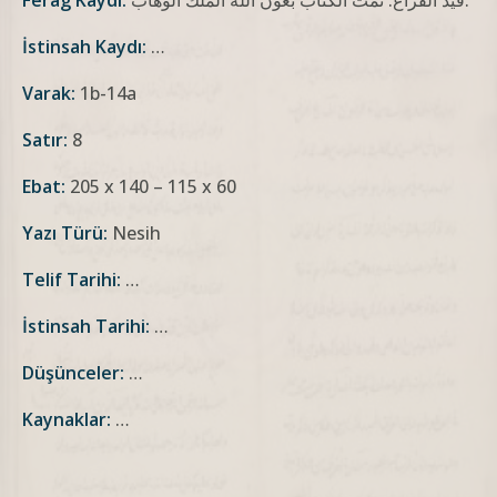
قيد الفراغ: تمت الكتاب بعون الله الملك الوهاب.
Ferag Kaydı:
İstinsah Kaydı:
…
Varak:
1b-14a
Satır:
8
Ebat:
205 x 140 – 115 x 60
Yazı Türü:
Nesih
Telif Tarihi:
…
İstinsah Tarihi:
…
Düşünceler:
…
Kaynaklar:
…