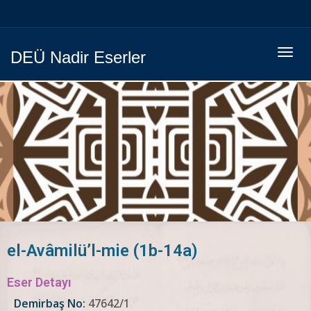
Menüy
DEÜ Nadir Eserler
Geç
el-Avâmilü’l-mie (1b-14a)
Eser Detayı
Demirbaş No:
47642/1