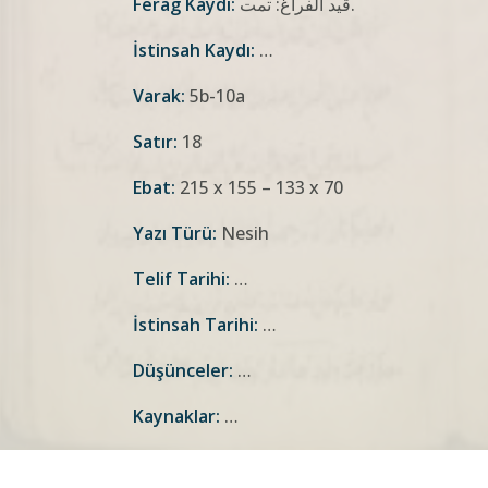
قيد الفراغ: تمت.
Ferag Kaydı:
İstinsah Kaydı:
…
Varak:
5b-10a
Satır:
18
Ebat:
215 x 155 – 133 x 70
Yazı Türü:
Nesih
Telif Tarihi:
…
İstinsah Tarihi:
…
Düşünceler:
…
Kaynaklar:
…