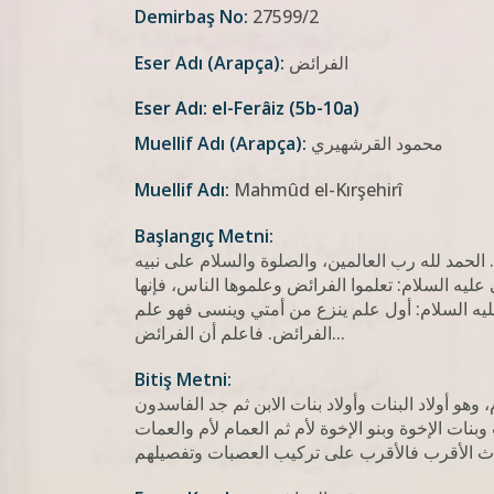
Demirbaş No:
27599/2
الفرائض
Eser Adı (Arapça):
Eser Adı: el-Ferâiz (5b-10a)
محمود القرشهيري
Muellif Adı (Arapça):
Muellif Adı:
Mahmûd el-Kırşehirî
Başlangıç Metni:
 الحمد لله رب العالمين، والصلوة والسلام على نبيه
عليه السلام: تعلموا الفرائض وعلموها الناس، فإنها
ليه السلام: أول علم ينزع من أمتي وينسى فهو علم
الفرائض. فاعلم أن الفرائض...
Bitiş Metni:
هو أولاد البنات وأولاد بنات الابن ثم جد الفاسدون
وبنات الإخوة وبنو الإخوة لأم ثم العمام لأم والعمات