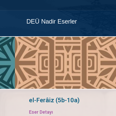
DEÜ Nadir Eserler
el-Ferâiz (5b-10a)
Eser Detayı