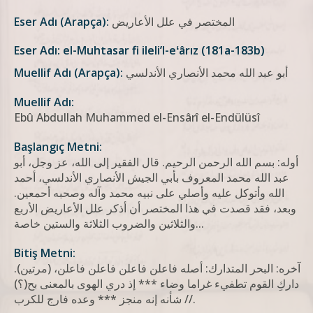
المختصر في علل الأعاريض
Eser Adı (Arapça):
Eser Adı: el-Muhtasar fi ileli’l-eʻârız (181a-183b)
أبو عبد الله محمد الأنصاري الأندلسي
Muellif Adı (Arapça):
Muellif Adı:
Ebû Abdullah Muhammed el-Ensârî el-Endülüsî
Başlangıç Metni:
أوله: بسم الله الرحمن الرحيم. قال الفقير إلى الله، عز وجل، أبو
عبد الله محمد المعروف بأبي الجيش الأنصاري الأندلسي، أحمد
الله وأتوكل عليه وأصلي على نبيه محمد وآله وصحبه أحمعين.
وبعد، فقد قصدت في هذا المختصر أن أذكر علل الأعاريض الأربع
والثلاثين والضروب الثلاثة والستين خاصة...
Bitiş Metni:
آخره: البحر المتدارك: أصله فاعلن فاعلن فاعلن فاعلن، (مرتين).
داركِ القوم تطفيء غراما وضاء *** إذ دري الهوى بالمعنی بح(؟)
// شأنه إنه منجز *** وعده فارج للكرب.