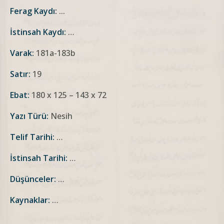
Ferag Kaydı:
...
İstinsah Kaydı:
…
Varak:
181a-183b
Satır:
19
Ebat:
180 x 125 – 143 x 72
Yazı Türü:
Nesih
Telif Tarihi:
…
İstinsah Tarihi:
…
Düşünceler:
…
Kaynaklar:
…