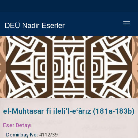
Menüy
DEÜ Nadir Eserler
Geç
el-Muhtasar fi ileli’l-eʻârız (181a-183b)
Eser Detayı
Demirbaş No:
4112/39