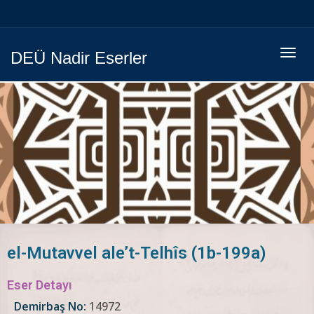
Menüy
DEÜ Nadir Eserler
Geç
el-Mutavvel ale’t-Telhîs (1b-199a)
Eser Detayı
Demirbaş No:
14972