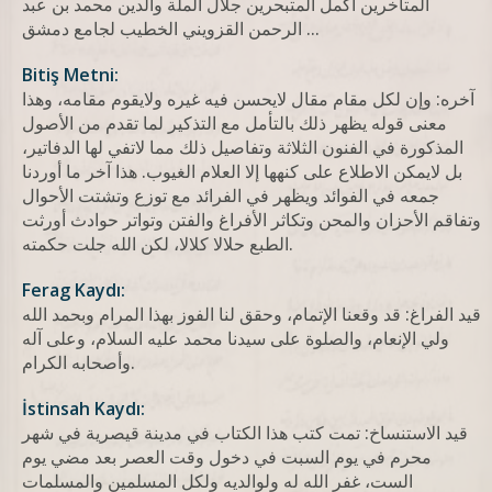
المتأخرين أكمل المتبحرين جلال الملة والدين محمد بن عبد
الرحمن القزويني الخطيب لجامع دمشق ...
Bitiş Metni:
آخره: وإن لكل مقام مقال لايحسن فيه غيره ولايقوم مقامه، وهذا
معنى قوله يظهر ذلك بالتأمل مع التذكير لما تقدم من الأصول
المذكورة في الفنون الثلاثة وتفاصيل ذلك مما لاتفي لها الدفاتير،
بل لايمكن الاطلاع على كنهها إلا العلام الغيوب. هذا آخر ما أوردنا
جمعه في الفوائد ويظهر في الفرائد مع توزع وتشتت الأحوال
وتفاقم الأحزان والمحن وتكاثر الأفراغ والفتن وتواتر حوادث أورثت
الطبع حلالا كلالا، لكن الله جلت حكمته.
Ferag Kaydı:
قيد الفراغ: قد وقعنا الإتمام، وحقق لنا الفوز بهذا المرام وبحمد الله
ولي الإنعام، والصلوة على سيدنا محمد عليه السلام، وعلى آله
وأصحابه الكرام.
İstinsah Kaydı:
قيد الاستنساخ: تمت كتب هذا الكتاب في مدينة قيصرية في شهر
محرم في يوم السبت في دخول وقت العصر بعد مضي يوم
الست، غفر الله له ولوالديه ولكل المسلمين والمسلمات