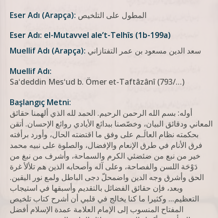
المطول على التلخيص
Eser Adı (Arapça):
Eser Adı: el-Mutavvel ale’t-Telhîs (1b-199a)
سعد الدين مسعود بن عمر التفتازاني
Muellif Adı (Arapça):
Muellif Adı:
Saʻdeddin Mesʻud b. Ömer et-Taftâzânî (793/…)
Başlangıç Metni:
أوله: بسم الله الرحمن الرحيم. الحمد لله الذي ألهمنا حقائق
المعاني ودقائق البيان، وخصّصنا ببدائع الأيادي روائع الإحسان. أتقن
بحكمته نظام العالَـم على وفق ما اقتضته الحال، وأورد برأفته
فرق الأنام في طرق الإنعام والإفضال، والصلوة على نبيه محمد
خير من نبع من ضئضئي الكرم والسماحة، وأشرف من نبغ من
دَوْحَة اللسن والفصاحة، وعلى آله وأصحابه الذين هم تلألأ غرة
الحق وأشرق وجه الدين واضمحلّ دجى الباطل ولمع نور اليقين.
وبعد، فإن حقائق الفضائل بالتقديم وأسبقها في استيجاب
التعظيم... وكثيرا ما كنا يخالج في قلبي أن أشرح كتاب تلخيص
المفتاح المنسوب إلى الإمام العلامة عمدة الإسلام أفضل