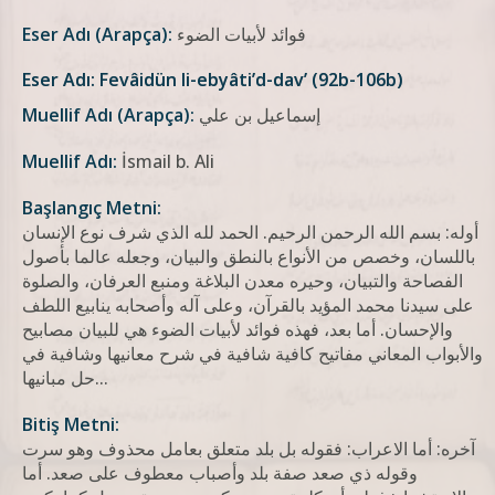
فوائد لأبيات الضوء
Eser Adı (Arapça):
Eser Adı: Fevâidün li-ebyâti’d-dav’ (92b-106b)
إسماعيل بن علي
Muellif Adı (Arapça):
Muellif Adı:
İsmail b. Ali
Başlangıç Metni:
أوله: بسم الله الرحمن الرحيم. الحمد لله الذي شرف نوع الإنسان
باللسان، وخصص من الأنواع بالنطق والبيان، وجعله عالما بأصول
الفصاحة والتبيان، وحيره معدن البلاغة ومنبع العرفان، والصلوة
على سيدنا محمد المؤيد بالقرآن، وعلى آله وأصحابه ينابيع اللطف
والإحسان. أما بعد، فهذه فوائد لأبيات الضوء هي للبيان مصابيح
والأبواب المعاني مفاتيح كافية شافية في شرح معانيها وشافية في
حل مبانيها...
Bitiş Metni:
آخره: أما الاعراب: فقوله بل بلد متعلق بعامل محذوف وهو سرت
وقوله ذي صعد صفة بلد وأصباب معطوف علی صعد. أما