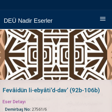
Menüy
DEÜ Nadir Eserler
Geç
Fevâidün li-ebyâti’d-dav’ (92b-106b)
Eser Detayı
Demirbaş No:
27561/6