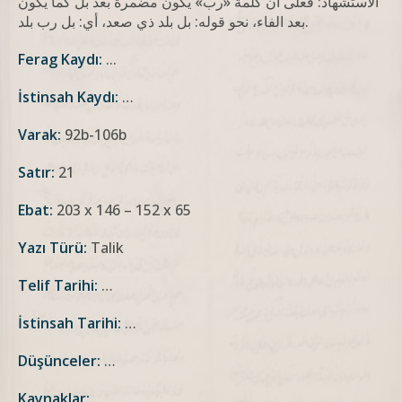
الاستشهاد: فعلى أن كلمة «رب» يكون مضمرة بعد بل كما يكون
بعد الفاء، نحو قوله: بل بلد ذي صعد، أي: بل رب بلد.
Ferag Kaydı:
...
İstinsah Kaydı:
…
Varak:
92b-106b
Satır:
21
Ebat:
203 x 146 – 152 x 65
Yazı Türü:
Talik
Telif Tarihi:
…
İstinsah Tarihi:
…
Düşünceler:
…
Kaynaklar:
…