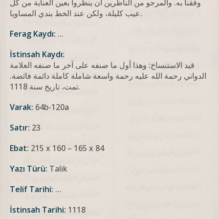
وفقنا به. والمرجو من الناظرين أن ينظروا بعين العناية من كل
عيب كليلة، ولكن عند الخط بندي المساويا.
Ferag Kaydı:
...
İstinsah Kaydı:
قيد الاستنساخ: وهذا أول ما صنفه علی آخر ما صنفه العلامة
الدواني رحمة الله عليه رحمة واسعة شاملة كاملة دائمة فائضة.
تمت، تاريخ سنة 1118.
Varak:
64b-120a
Satır:
23
Ebat:
215 x 160 – 165 x 84
Yazı Türü:
Talik
Telif Tarihi:
…
İstinsah Tarihi:
1118