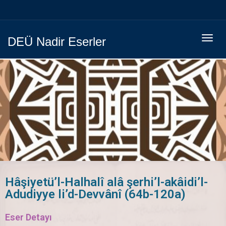
Menüy
DEÜ Nadir Eserler
Geç
Hâşiyetü’l-Halhalî alâ şerhi’l-akâidi’l-
Adudiyye li’d-Devvânî (64b-120a)
Eser Detayı