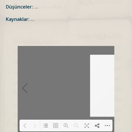
Düşünceler:
…
Kaynaklar:
…