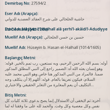
Demirbaş No:
27594/2
Eser Adı (Arapça):
حاشية الخلخالي على شرح العقائد العضدية للدواني
Eser Adı: Hâşiyetü’l-Halhalî alâ şerhi’l-akâidi’l-Adudiyye li’d-Devvânî (64b-120a)
حسين بن حسن الخلخالي
Muellif Adı (Arapça):
Muellif Adı:
Hüseyin b. Hasan el-Halhalî (1014/1605)
Başlangıç Metni:
أوله: بسم الله الرحمن الرحيم، وبه نستعين، رب تمم بالخير. قوله:
وهو إنسان بعثه الله آه: الضمير راجع إلى النبي المطلق المذكور
ضمنا. فالمراد من النبي المذكور هنا خاص وهو النبي محمد عليه
السلام، فيكون تعريفا بالعام. قوله: أللهم إلا أن يتكلف وجه
التکلیف أن یعم المغایرة من التغایر الحقیقي والاعتباري...
Bitiş Metni:
آخره: ثم لايخفى أن الاستدلال إنما يصح بدعوى ثلاثة كليات كل
نفس وكل معصية وكل وقت. والحمد لله على ما وفقنا له لما