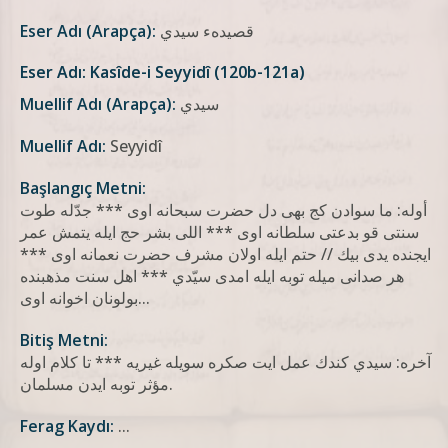
Eser Adı (Arapça):
قصیدهء سیدي
Eser Adı: Kasîde-i Seyyidî (120b-121a)
Muellif Adı (Arapça):
سیدي
Muellif Adı:
Seyyidî
Başlangıç Metni:
أوله: ما سوادن کج بهی دل حضرت سبحانه اوی *** جدّله طوت
سنتی قو بدعتی سلطانه اوی *** اللی بشر حج ایله یتمش عمر
ایجنده یدی بیك // حتم ایله اولان مشرف حضرت نعمانه اوی ***
هر صدانی میله توبه ایله امدی سیّدي *** اهل سنت مذهبنده
بولونان اخوانه اوی...
Bitiş Metni:
آخره: سیدي کندك عمل ایت صکره سویله غیریه *** تا کلام اوله
مؤثر توبه ایدن مسلمان.
Ferag Kaydı:
...