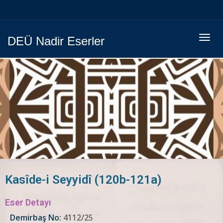
Menüy
DEÜ Nadir Eserler
Geç
Kasîde-i Seyyidî (120b-121a)
Eser Detayı
Demirbaş No:
4112/25