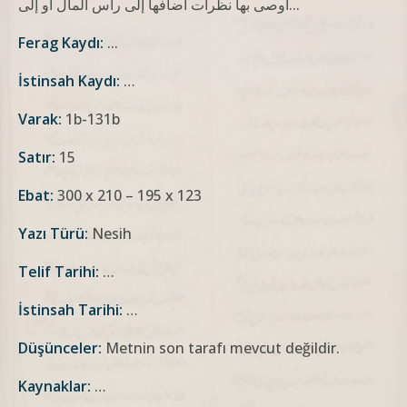
أوصى بها نظرات أضافها إلى رأس المال أو إلى...
Ferag Kaydı:
...
İstinsah Kaydı:
…
Varak:
1b-131b
Satır:
15
Ebat:
300 x 210 – 195 x 123
Yazı Türü:
Nesih
Telif Tarihi:
…
İstinsah Tarihi:
…
Düşünceler:
Metnin son tarafı mevcut değildir.
Kaynaklar:
…