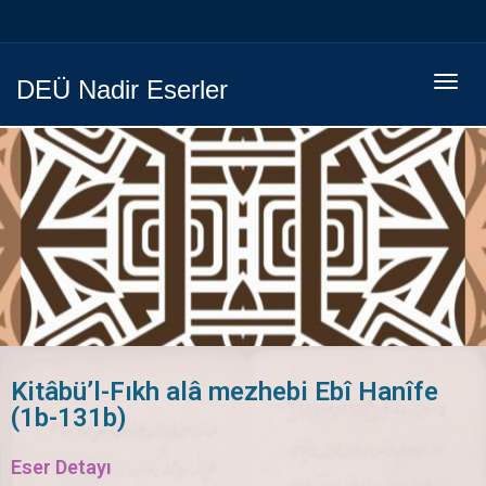
Menüy
DEÜ Nadir Eserler
Geç
Kitâbü’l-Fıkh alâ mezhebi Ebî Hanîfe
(1b-131b)
Eser Detayı