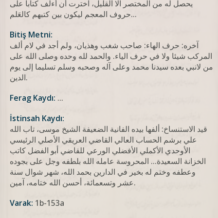
یحصل له من المختصر الا القلیل، اخترت أن أءلف کتابا علی
حروف المعجم لیکون بین کتبهم کالعَلم...
Bitiş Metni:
آخره: حرف الهاء: صاحب شغب وهذيان، ولم أجد في لام ألف
المركب شيئا ولا في حرف الياء. والحمد لله وحده وصلى الله على
من لانبي بعده سيدنا محمد وعلى آله وصحبه وسلم تسليما إلى يوم
الدين.
Ferag Kaydı:
...
İstinsah Kaydı:
قيد الاستنساخ: ألفها بيده الفانية الضعيفة الشيخ موسى، تاب الله
علي برشم الحساب العالي القاضي العریقي الأصلي الرئيسي
الأوحدي الأكملي الأفضلي الورعي للقاضي أبو الفضل كاتب
الخزانة السعيدة... المحروسة عامله الله بلطفه وجل علی بجوده
وعطفه وختم له بخير في الدارين بحمد الله، شهر شوال سنة
عشر وتسعمائة، أحسن الله ختامه، آمين.
Varak:
1b-153a