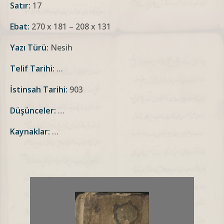
Satır:
17
Ebat:
270 x 181 – 208 x 131
Yazı Türü:
Nesih
Telif Tarihi:
…
İstinsah Tarihi:
903
Düşünceler:
…
Kaynaklar:
…