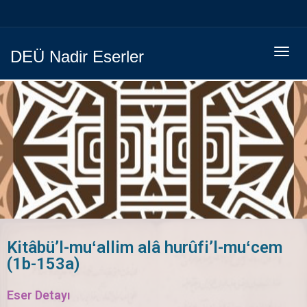
Menüy
DEÜ Nadir Eserler
Geç
Kitâbü’l-muʻallim alâ hurûfi’l-muʻcem
(1b-153a)
Eser Detayı