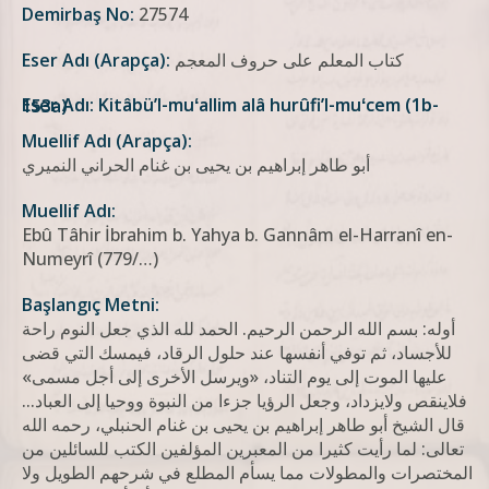
Demirbaş No:
27574
كتاب المعلم على حروف المعجم
Eser Adı (Arapça):
Eser Adı: Kitâbü’l-muʻallim alâ hurûfi’l-muʻcem (1b-153a)
Muellif Adı (Arapça):
أبو طاهر إبراهيم بن يحيى بن غنام الحراني النميري
Muellif Adı:
Ebû Tâhir İbrahim b. Yahya b. Gannâm el-Harranî en-
Numeyrî (779/…)
Başlangıç Metni:
أوله: بسم الله الرحمن الرحيم. الحمد لله الذي جعل النوم راحة
للأجساد، ثم توفي أنفسها عند حلول الرقاد، فيمسك التي قضى
عليها الموت إلى يوم التناد، «ويرسل الأخرى إلى أجل مسمى»
فلاينقص ولايزداد، وجعل الرؤيا جزءا من النبوة ووحيا إلى العباد...
قال الشيخ أبو طاهر إبراهيم بن يحيى بن غنام الحنبلي، رحمه الله
تعالى: لما رأيت كثيرا من المعبرين المؤلفين الكتب للسائلين من
المختصرات والمطولات مما یسأم المطلع في شرحهم الطویل ولا