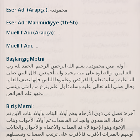
محمودية
Eser Adı (Arapça):
Eser Adı: Mahmûdiyye (1b-5b)
Muellif Adı (Arapça):
…
Muellif Adı:
…
Başlangıç Metni:
أوله: متن محمودیة. بسم الله الرحمن الرحيم. الحمد لله رب
العالمين، والصلوة على نبيه محمد وآله أجمعين. قال النبي صلى
الله عليه وسلم: تعلموا الفرائض وعلموها الناس فإنها نصف العلم.
وقال صلى الله تعالى عليه وسلم: أول علم ينزع من أمتي وينسى
فهو علم الفرائض...
Bitiş Metni:
آخره: فصل في ذوي الأرحام وهم أولاد البنات وأولاد بنات الابن ثم
الأجداد الفاسدون والجدات الفاسدات ثم أولاد الأخوات وبنات
الإخوة وبنو الإخوة لأم ثم العمات والأعمام والأخوال والخالات
أوليهم بالميراث الأقرب فالأقرب على ترتيب العصبات وتفصيلهم