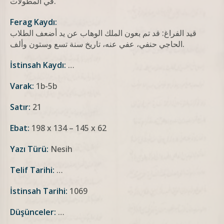
في المطولات.
Ferag Kaydı:
قيد الفراغ: قد تم بعون الملك الوهاب عن يد أضعف الطلاب
الحاجي حنفي، عفي عنه، تاريخ سنة تسع وستون وألف.
İstinsah Kaydı:
…
Varak:
1b-5b
Satır:
21
Ebat:
198 x 134 – 145 x 62
Yazı Türü:
Nesih
Telif Tarihi:
…
İstinsah Tarihi:
1069
Düşünceler:
…