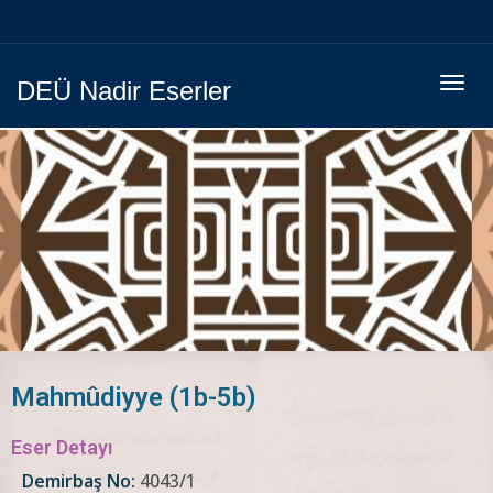
Menüy
DEÜ Nadir Eserler
Geç
Mahmûdiyye (1b-5b)
Eser Detayı
Demirbaş No:
4043/1