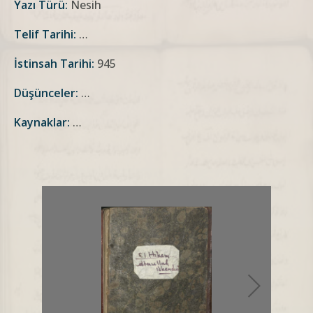
Yazı Türü:
Nesih
Telif Tarihi:
…
İstinsah Tarihi:
945
Düşünceler:
…
Kaynaklar:
…