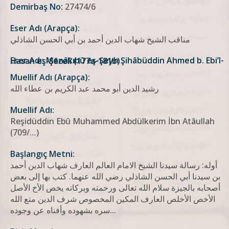
Demirbaş No:
27474/6
Eser Adı (Arapça):
مناقب الشیخ شهاب الدین أحمد بن أبي الحسن الشاذلي
Eser Adı: Menâkıbü eş-Şeyh Şihâbüddin Ahmed b. Ebi’l-Hasan eş-Şâzelî (177a-181b)
Muellif Adı (Arapça):
رشيد الدين أبو محمد عبد الكريم بن عطاء الله
Muellif Adı:
Reşidüddin Ebû Muhammed Abdülkerim İbn Atâullah
(709/…)
Başlangıç Metni:
أوله: رسالة سیدنا الشیخ الامام العالم العارف شهاب الدین أحمد
بن سیدنا أبي الحسن الشاذلي رضي الله عنهما. کتب بها إلی بعض
أصحابه بالجیزة سلام الله تعالی ورحمته وبرکاته یخص الأخ الأصل
الأخص الأخلص العارف المکین المخصوص شرف الدین متع الله
سره بشهوده وأفناه عن وجوده...