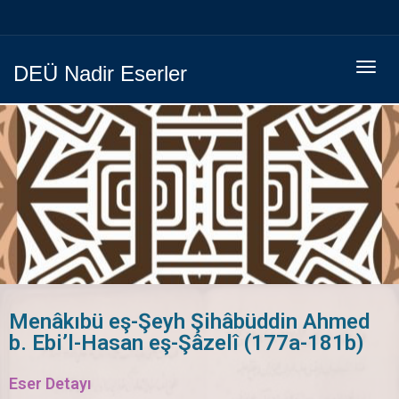
Menüy
DEÜ Nadir Eserler
Geç
Menâkıbü eş-Şeyh Şihâbüddin Ahmed
b. Ebi’l-Hasan eş-Şâzelî (177a-181b)
Eser Detayı