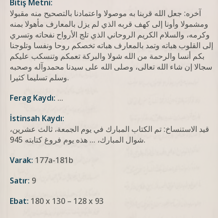
Bitiş Metni:
آخره: جعل الله قربنا به موصولا واعتمادنا بالتصحيح منه مقبولا
ومشمولا وأونا إلى كهف قربه الذي لم يزل بالمعارف مأهولا بمنه
وكرمه، والسلام الكريم الروحاني الذي تلج الأرواح نفحاته وتسري
إلى القلوب هباته وتمد بالمعارف هباته تخصكم روحا ونفسا وتلوجنا
بكم أنسا والرحمة من الله شولا والبركة تعمكم وتنسكب عليكم
سجالا إن شاء الله تعالى، وصلى الله على سيدنا محمدوآله وصحبه
وسلم تسليما كثيرا.
Ferag Kaydı:
...
İstinsah Kaydı:
قيد الاستنساخ: تم الكتاب المبارك في يوم الجمعة، ثالث عشرين،
شوال المبارك، ... هذه يوم فروغ كتابته 945.
Varak:
177a-181b
Satır:
9
Ebat:
180 x 130 – 128 x 93