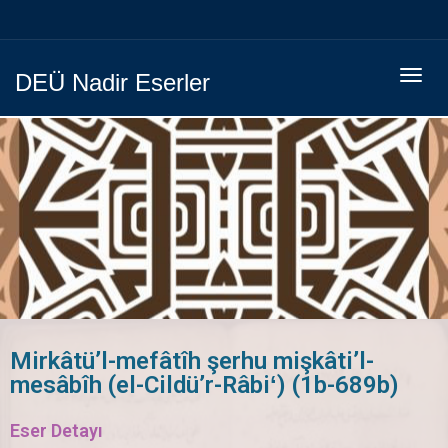
Menüy
DEÜ Nadir Eserler
Geç
Mirkâtü’l-mefâtîh şerhu mişkâti’l-
mesâbîh (el-Cildü’r-Râbiʻ) (1b-689b)
Eser Detayı