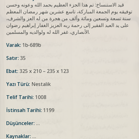
قيد الاستنساخ: تم هذا الجزء العظيم بحمد الله وعونه وحسن
توفيقه يوم الجمعة المباركة، تاسع عشرين شهر رمضان المعظم
سنة تسعة وتسعين ومائة وألف من هجرة من له العز والشرف،
على يد العبد الفقير إلى رحمة ربه العزيز الغفار إبراهيم رضوان
الأنصاري، غفر الله له ولوالديه والمسلمين.
Varak:
1b-689b
Satır:
35
Ebat:
325 x 210 – 235 x 123
Yazı Türü:
Nestalik
Telif Tarihi:
1008
İstinsah Tarihi:
1199
Düşünceler:
…
Kaynaklar:
…