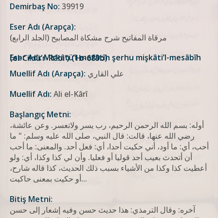
Demirbaş No:
39919
Eser Adı (Arapça):
مرقاة المفاتيح شرح مشكاة المصابيح (الجلد الرابع)
Eser Adı: Mirkâtü’l-mefâtîh şerhu mişkâti’l-mesâbîh (el-Cildü’r-Râbiʻ) (1b-689b)
علي القاري
Muellif Adı (Arapça):
Muellif Adı:
Ali el-Kârî
Başlangıç Metni:
أوله: بسم الله الرحمن الرحيم، رب يسر ولاتعسر. وعن عائشة،
رضي الله عنها، قالت: قال النبي، صلى الله عليه وسلم: " ما
أحب، أي: ما أود، أني حكيت أحدا، أي: فعل أحد. والمعنى: ما أحب
أن أتحدث بعيب أحد قوليا أو فعليا. وأن لي كذا وكذا، أي: ولو
أعطيت كذا وكذا من الأشياء بسبب ذلك الحديث، كذا قاله شارح،
أو حكيت بمعنى حاكيت...
Bitiş Metni:
آخره: وقال الترمذي: هذا حديث حسن وفيه إشعار إلى حسن