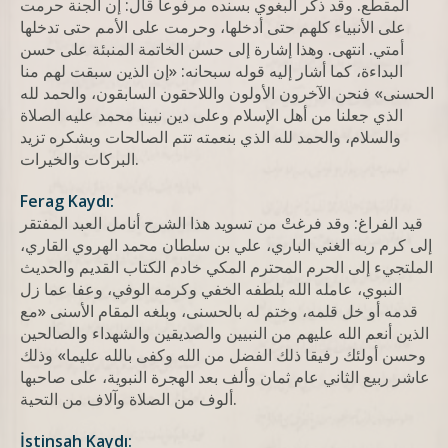
المقطع. وقد ذكر البغوي بسنده مرفوعا قال: إن الجنة حرمت
على الأنبياء كلهم حتى أدخلها، وحرمت على الأمم حتى تدخلها
أمتي. انتهى. وهذا إشارة إلى حسن الخاتمة المنبئة على حسن
البداءة، كما أشار إليه قوله سبحانه: «إن الذين سبقت لهم منا
الحسنى» فنحن الآخرون الأولون واللاحقون السابقون، والحمد لله
الذي جعلنا من أهل الإسلام وعلى دين نبينا محمد عليه الصلاة
والسلام، والحمد لله الذي بنعمته تتم الصالحات وبشكره تزيد
البركات والخيرات.
Ferag Kaydı:
قيد الفراغ: وقد فرغتْ من تسويد هذا الشرح أنامل العبد المفتقر
إلى كرم ربه الغني الباري، علي بن سلطان محمد الهروي القاري،
الملتجيء إلى الحرم المحترم المكي خادم الكتاب القديم والحديث
النبوي، عامله الله بلطفه الخفي وكرمه الوفي، وعفا عما زل
قدمه أو خل قلمه، وختم له بالحسنى، وبلغه المقام الأسنى «مع
الذين أنعم الله عليهم من النبيين والصديقين والشهداء والصالحين
وحسن أولئك رفيقا ذلك الفضل من الله وكفى بالله عليما» وذلك
عاشر ربيع الثاني عام ثمان وألف بعد الهجرة النبوية، على صاحبها
ألوف من الصلاة وآلاف من التحية.
İstinsah Kaydı: