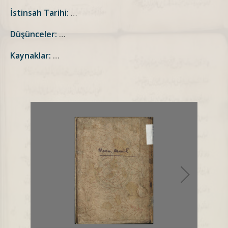
İstinsah Tarihi:
…
Düşünceler:
…
Kaynaklar:
…