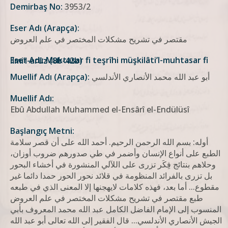
Demirbaş No:
3953/2
Eser Adı (Arapça):
مقتصر في تشريح مشكلات المختصر في علم العروض
Eser Adı: Muktasar fi teşrîhi müşkilâti’l-muhtasar fi ilmi’l-arûz (8b-42b)
أبو عبد الله محمد الأنصاري الأندلسي
Muellif Adı (Arapça):
Muellif Adı:
Ebû Abdullah Muhammed el-Ensârî el-Endülüsî
Başlangıç Metni:
أوله: بسم الله الرحمن الرحيم. أحمد الله على أن قصر سلامة
الطبع على أنواع الإنسان وأضمر في طي صدورهم ضروب أوزان،
وحلاهم بنتائج فِكَر تزرى على اللآلي المنشورة في أخشاء البحور
بل تزرى بالفرائد المنظومة في قلائد نحور الحور حمدا دائما غير
مقطوع... أما بعد، فهذه كلامات لايهجنها إلا المعنى الذي في طبعه
طبع مقتصر في تشريح مشكلات المختصر في علم العروض
المنسوب إلى الإمام الفاضل الكامل عبد الله محمد المعروف بأبي
الجيش الأنصاري الأندلسي... قال الفقیر إلی الله تعالی أبو عبد الله