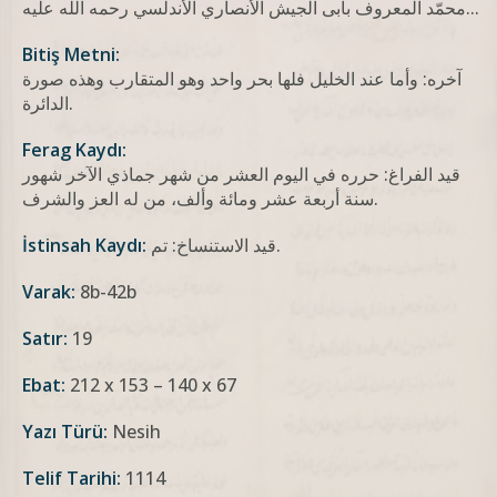
محمّد المعروف بأبی الجیش الأنصاري الأندلسي رحمه الله علیه...
Bitiş Metni:
آخره: وأما عند الخليل فلها بحر واحد وهو المتقارب وهذه صورة
الدائرة.
Ferag Kaydı:
قيد الفراغ: حرره في اليوم العشر من شهر جماذي الآخر شهور
سنة أربعة عشر ومائة وألف، من له العز والشرف.
قيد الاستنساخ: تم.
İstinsah Kaydı:
Varak:
8b-42b
Satır:
19
Ebat:
212 x 153 – 140 x 67
Yazı Türü:
Nesih
Telif Tarihi:
1114