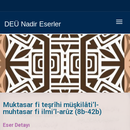
Menüy
DEÜ Nadir Eserler
Geç
Muktasar fi teşrîhi müşkilâti’l-
muhtasar fi ilmi’l-arûz (8b-42b)
Eser Detayı