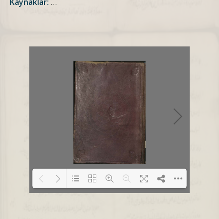
Kaynaklar:
…
Loading PDF 1% ...