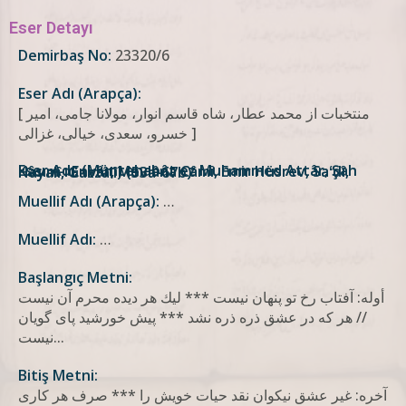
Eser Detayı
Demirbaş No:
23320/6
Eser Adı (Arapça):
[ منتخبات از محمد عطار، شاه قاسم انوار، مولانا جامى، امير
خسرو، سعدى، خيالى، غزالى ]
Eser Adı: (Müntehabât ez Muhammed Attâr, Şah Kâsım-ı Envâr, Mevlâna Câmî, Emir Hüsrev, Saʻdî, Hayalî, Gazzâlî) (53a-67b)
Muellif Adı (Arapça):
…
Muellif Adı:
…
Başlangıç Metni:
أوله: آفتاب رخ تو پنهان نيست *** ليك هر ديده محرم آن نيست
// هر كه در عشق ذره ذره نشد *** پيش خورشيد پای گويان
نيست...
Bitiş Metni:
آخره: غير عشق نيكوان نقد حيات خويش را *** صرف هر كارى