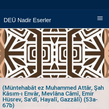
Menüy
DEÜ Nadir Eserler
Geç
(Müntehabât ez Muhammed Attâr, Şah
Kâsım-ı Envâr, Mevlâna Câmî, Emir
Hüsrev, Saʻdî, Hayalî, Gazzâlî) (53a-
67b)