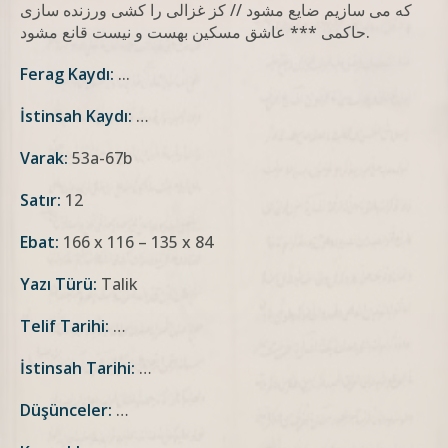
كه مى سازيم ضايع مشود // کز غزالى را كشى ورزنده سازى
حاكمى *** عاشق مسكين بهست و نيست قانع مشود.
Ferag Kaydı:
...
İstinsah Kaydı:
…
Varak:
53a-67b
Satır:
12
Ebat:
166 x 116 – 135 x 84
Yazı Türü:
Talik
Telif Tarihi:
…
İstinsah Tarihi:
…
Düşünceler:
…