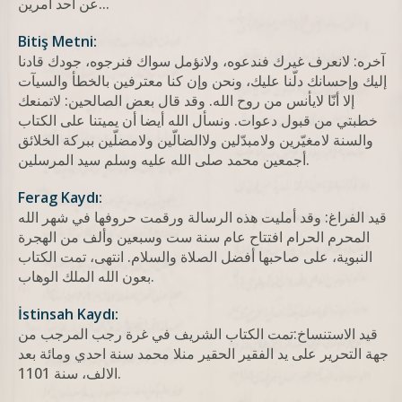
عن أحد أمرین...
Bitiş Metni:
آخره: لانعرف غيرك فندعوه، ولانؤمل سواك فنرجوه، جودك قادنا
إليك وإحسانك دلّنا عليك، ونحن وإن كنا معترفين بالخطأ والسيآت
إلا أنّا لايأنس من روح الله. وقد قال بعض الصالحين: لاتمنعك
خطبتي من قبول دعوات. ونسأل الله أيضا أن يميتنا على الكتاب
والسنة لامغيّرين ولامبدّلين ولاالضالّين ولامضلّين ببركة الخلائق
أجمعين محمد صلى الله عليه وسلم سيد المرسلين.
Ferag Kaydı:
قيد الفراغ: وقد أمليت هذه الرسالة ورقمت حروفها في شهر الله
المحرم الحرام افتتاح عام سنة ست وسبعين وألف من الهجرة
النبوية، على صاحبها أفضل الصلاة والسلام. انتهى، تمت الكتاب
بعون الله الملك الوهاب.
İstinsah Kaydı:
قيد الاستنساخ:تمت الکتاب الشریف في غرة رجب المرجب من
جهة التحریر علی ید الفقیر الحقیر منلا محمد سنة احدي ومائة بعد
الالف، سنة 1101.