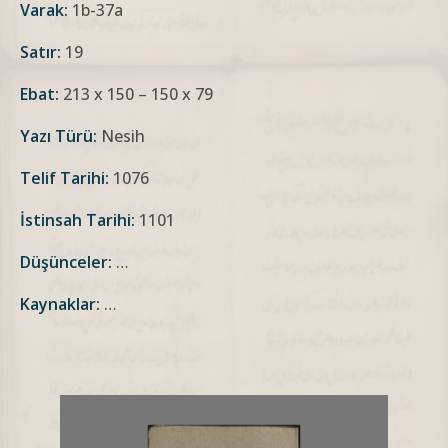
Varak:
1b-37a
Satır:
19
Ebat:
213 x 150 – 150 x 79
Yazı Türü:
Nesih
Telif Tarihi:
1076
İstinsah Tarihi:
1101
Düşünceler:
…
Kaynaklar:
…