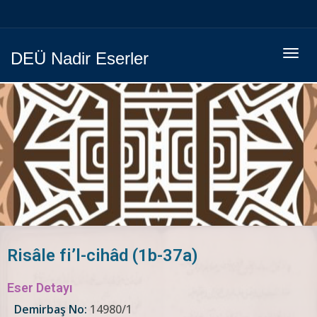
Menüy
DEÜ Nadir Eserler
Geç
Risâle fi’l-cihâd (1b-37a)
Eser Detayı
Demirbaş No:
14980/1