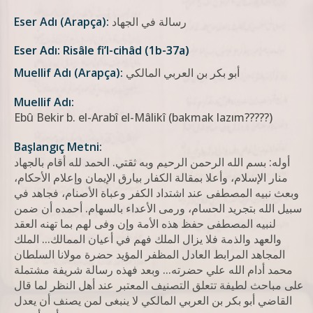
رسالة في الجهاد
Eser Adı (Arapça):
Eser Adı: Risâle fi’l-cihâd (1b-37a)
أبو بکر بن العربي المالکي
Muellif Adı (Arapça):
Muellif Adı:
Ebû Bekir b. el-Arabî el-Mâlikî (bakmak lazım?????)
Başlangıç Metni:
أوله: بسم الله الرحمن الرحيم وبه ثقتي. الحمد لله أقام بالجهاد
منار الإسلام، وأعلا بمقالة الكفار بيارق الإيمان وإعلام الأحكام،
وبعث نبيه المصطفى عند اشتداد الكفر وعباة الأصنام، فجاهد في
سبيل الله بتجريد الحسام، ورمى الأعداء بالسهام. أحمده أن ضمن
لنبيه المصطفى حفظ هذه الأمة وإن وفى لهم بما تهنه العقد
والعهد والذمة فلا يزال الملك فهم في أعيان الممالك... الملك
المجاهد المرابط العادل المظفر المؤید حضرة مولانا السلطان
محمد أدام الله علي حضرته... وبعد فهذه رسالة شریفة مشتملة
علی مباحث لطیفة تتعلق التصنیف المعتبر عند أهل النظر لما قال
القاضي أبو بکر بن العربي المالکي لا ینبغی لمن یصنف أن یعدل