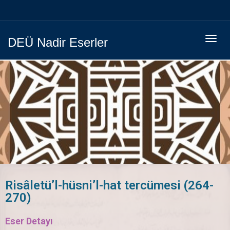
Menüy
DEÜ Nadir Eserler
Geç
Risâletü’l-hüsni’l-hat tercümesi (264-
270)
Eser Detayı