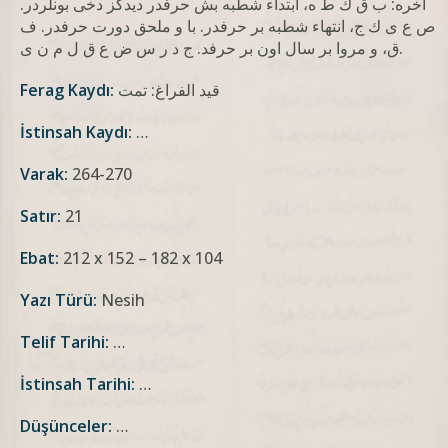
آخره: ب ق ك ط ه، ابتداء شطبه بش حرفدر دیدکز دخی بونلردر.
ص ع ی ك ج، انتهاء شطبه بر حرفدر. با و ملحق دورت حرفدر. ف
ق، و مروا بر سال اون بر حرفد. ج د ر س ض ع ق ل م ن ى.
قيد الفراغ: تمت
Ferag Kaydı:
İstinsah Kaydı:
…
Varak:
264-270
Satır:
21
Ebat:
212 x 152 – 182 x 104
Yazı Türü:
Nesih
Telif Tarihi:
…
İstinsah Tarihi:
…
Düşünceler:
…