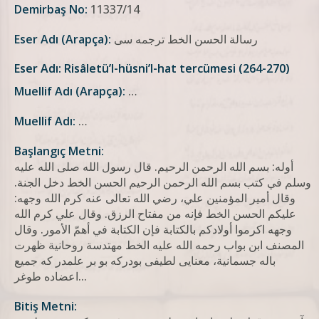
Demirbaş No:
11337/14
رسالة الحسن الخط ترجمه سی
Eser Adı (Arapça):
Eser Adı: Risâletü’l-hüsni’l-hat tercümesi (264-270)
Muellif Adı (Arapça):
…
Muellif Adı:
…
Başlangıç Metni:
أوله: بسم الله الرحمن الرحيم. قال رسول الله صلى الله عليه
وسلم في كتب بسم الله الرحمن الرحيم الحسن الخط دخل الجنة.
وقال أمير المؤمنين علي، رضي الله تعالى عنه كرم الله وجهه:
عليكم الحسن الخط فإنه من مفتاح الرزق. وقال علي کرم الله
وجهه اکرموا أولادکم بالکتابة فإن الکتابة في أهمّ الأمور. وقال
المصنف ابن بواب رحمه الله علیه الخط مهتدسة روحانیة ظهرت
باله جسمانیة، معنایی لطیفی بودرکه بو بر علمدر که جمیع
اعضاده طوغر...
Bitiş Metni: