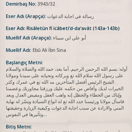
Demirbaş No:
3943/32
رسالة في اجابة الدعوات
Eser Adı (Arapça):
Eser Adı: Risâletün fi icâbeti’d-daʻavât (143a-143b)
أبو علي ابن سيناء
Muellif Adı (Arapça):
Muellif Adı:
Ebû Ali İbn Sina
Başlangıç Metni:
أوله: بسم الله الرحمن الرحيم. أما بعد، حمد الله والصلاة والسلام
علی رسول الله سلام الله تع وبرکاته وتحیاته علی سیدنا ومولانا
الشیخ الرئیس أفضل المتأخرین مد الله تع في عمرك وکثر
الخیرات لدیك وأفاض من حکمه علیك ورزقنا مجاورتك وعصمنا
وإیاك من الخطاء والحظل إنه واهب العقل ومفیض العدل وبعد
فاسأل مولانا ورئیسنا جدد الله تع له انواع السیادة ویسّر له نهایة
المني والارادة عن سبب اجابة الدعوات وکیفیة الزیارة وحقیقتها
وتأثیرها في النفوس...
Bitiş Metni: