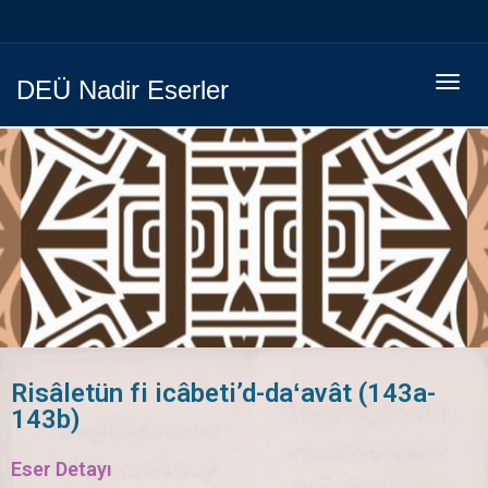
Menüy
DEÜ Nadir Eserler
Geç
Risâletün fi icâbeti’d-daʻavât (143a-
143b)
Eser Detayı