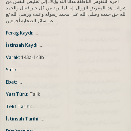
آخره: للنفوس الناطقة هدانا الله وإیاك إلی تخلیص النفس من
شوائب هذا المقرض للزوال. إنه لما یرید من کل خیر فعال والحمد
لله حق حمده وصلی الله علی محمد رسوله وعبده ورضی الله تع
عن سائر الصحابة أجمعین.
Ferag Kaydı:
...
İstinsah Kaydı:
…
Varak:
143a-143b
Satır:
…
Ebat:
…
Yazı Türü:
Talik
Telif Tarihi:
…
İstinsah Tarihi:
…