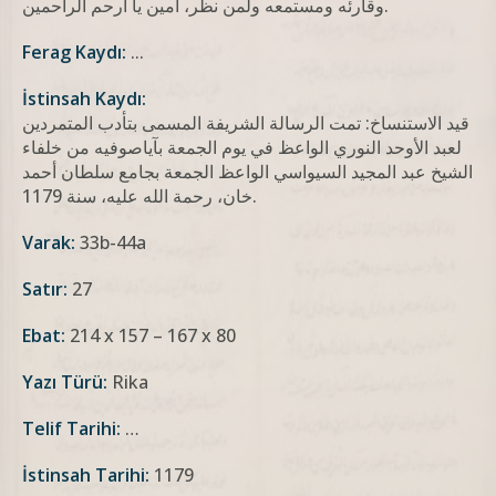
وقارئه ومستمعه ولمن نظر، آمين يا أرحم الراحمين.
Ferag Kaydı:
...
İstinsah Kaydı:
قيد الاستنساخ: تمت الرسالة الشريفة المسمى بتأدب المتمردين
لعبد الأوحد النوري الواعظ في يوم الجمعة بآياصوفيه من خلفاء
الشيخ عبد المجيد السيواسي الواعظ الجمعة بجامع سلطان أحمد
خان، رحمة الله عليه، سنة 1179.
Varak:
33b-44a
Satır:
27
Ebat:
214 x 157 – 167 x 80
Yazı Türü:
Rika
Telif Tarihi:
…
İstinsah Tarihi:
1179