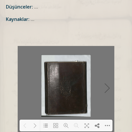
Düşünceler:
…
Kaynaklar:
…