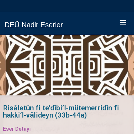
Menüy
DEÜ Nadir Eserler
Geç
Risâletün fi te’dîbi’l-mütemerridîn fi
hakki’l-vâlideyn (33b-44a)
Eser Detayı