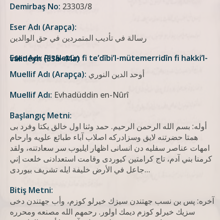
Demirbaş No:
23303/8
Eser Adı (Arapça):
رسالة في تأديب المتمردين في حق الوالدين
Eser Adı: Risâletün fi te’dîbi’l-mütemerridîn fi hakki’l-vâlideyn (33b-44a)
أوحد الدين النوري
Muellif Adı (Arapça):
Muellif Adı:
Evhadüddin en-Nûrî
Başlangıç Metni:
أوله: بسم الله الرحمن الرحيم. حمد وثنا اول خالق يكتا وفرد بی
همتا حضرتنه لايق وسزادركه اصلاب آباء طبائع علويه وارحام
امهات عناصر سفليه دن انسانی اظهار ايليوب سر سعادتنه، ولقد
كرمنا بني آدم، تاج كرامتين کيوردی وقامت استعدادنی خلعت إني
جاعل في الأرض خليفة ايله تشريف بيوردی...
Bitiş Metni:
آخره: ﭘﺲ بن نسب جهتندن سيزك خيرلو كوزم، وأب جهتندن دخی
سزيك خيرلو كوزم ديمك اولور. رحمهم الله مصنعه ومحرره