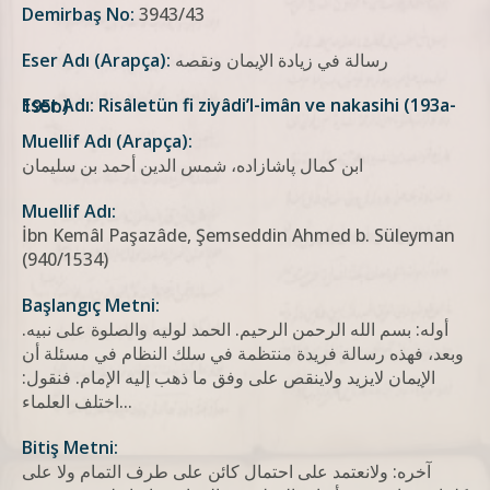
Demirbaş No:
3943/43
رسالة في زيادة الإيمان ونقصه
Eser Adı (Arapça):
Eser Adı: Risâletün fi ziyâdi’l-imân ve nakasihi (193a-195b)
Muellif Adı (Arapça):
ابن كمال پاشازاده، شمس الدين أحمد بن سليمان
Muellif Adı:
İbn Kemâl Paşazâde, Şemseddin Ahmed b. Süleyman
(940/1534)
Başlangıç Metni:
أوله: بسم الله الرحمن الرحيم. الحمد لوليه والصلوة على نبيه.
وبعد، فهذه رسالة فريدة منتظمة في سلك النظام في مسئلة أن
الإيمان لايزيد ولاينقص على وفق ما ذهب إليه الإمام. فنقول:
اختلف العلماء...
Bitiş Metni:
آخره: ولانعتمد على احتمال كائن على طرف التمام ولا على