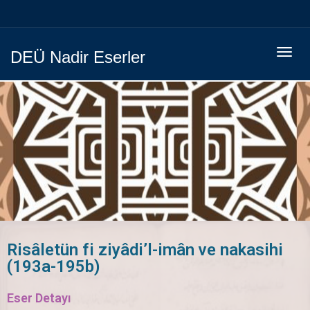
Menüy
DEÜ Nadir Eserler
Geç
Risâletün fi ziyâdi’l-imân ve nakasihi
(193a-195b)
Eser Detayı