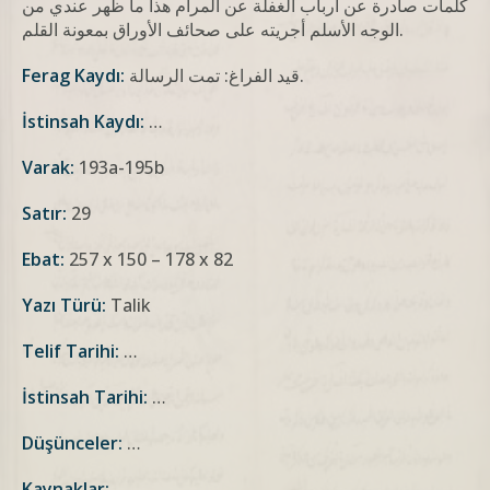
كلمات صادرة عن أرباب الغفلة عن المرام هذا ما ظهر عندي من
الوجه الأسلم أجريته على صحائف الأوراق بمعونة القلم.
قيد الفراغ: تمت الرسالة.
Ferag Kaydı:
İstinsah Kaydı:
…
Varak:
193a-195b
Satır:
29
Ebat:
257 x 150 – 178 x 82
Yazı Türü:
Talik
Telif Tarihi:
…
İstinsah Tarihi:
…
Düşünceler:
…
Kaynaklar:
…