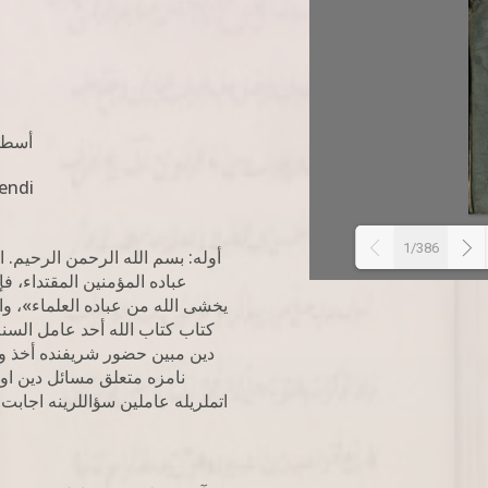
أسطو
endi
1/386
أوله: بسم الله الرحمن الرحيم. ال
عباده المؤمنین المقتداء، فإ
يخشى الله من عباده العلماء»، وال
كتاب کتاب الله أحد عامل السنة
دين مبين حضور شريفنده أخذ و
نامزه متعلق مسائل دين ا
اتملريله عاملين سؤاللرينه اجابت