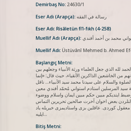
Demirbaş No:
24630/1
رسالة في الفقه
Eser Adı (Arapça):
Eser Adı: Risâletün fi’l-fıkh (4-258)
اني محمد بن أحمد أفندي
Muellif Adı (Arapça):
Muellif Adı:
Üstüvânî Mehmed b. Ahmed Ef
Başlangıç Metni:
حمد لله الذي جعل العلماء ورثة الأنبياء وجعلهم بين
نهم من الخاشعين الذاكرين الأتقياء، حیث قال: «إنما
صلوة والسلام على سيدنا محمد سيد الأنبياء... ناقل
 سید المرسلین استادم استواني مُحمّد أفندي معين
ضبط ايتديكم مبين حكم مبين ايمان واسلام ووضوء
ولنلردن بعض اخوان آخرت صالحين تحريرین التماس
 معقول كوردی. عاقلين بزی واستاديمزی خيريله ياد
ايلیه...
Bitiş Metni: