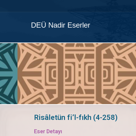
DEÜ Nadir Eserler
Risâletün fi’l-fıkh (4-258)
Eser Detayı