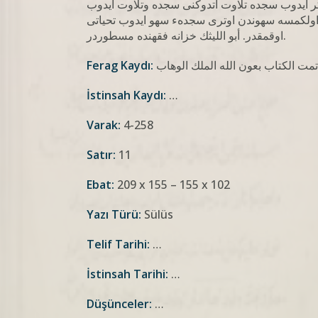
 ایدوب سجده تلاوت اتدوکنی سجده وتلاوت ایدوب
: اولکمسه سهوندن اوتری سجدهء سهو ایدوب تحیاتی
اوقمقدر. أبو اللیثك خزانه فقهنده مسطوردر.
Ferag Kaydı:
İstinsah Kaydı:
…
Varak:
4-258
Satır:
11
Ebat:
209 x 155 – 155 x 102
Yazı Türü:
Sülüs
Telif Tarihi:
…
İstinsah Tarihi:
…
Düşünceler:
…