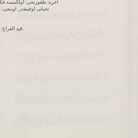
آخره: طقوزنجی: اولکمسه فکر
تحیاتی اوقمقدر. اوننجی
قيد الفراغ: تمت الكتاب بعون الله الملك الوهاب.