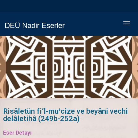
Menüy
DEÜ Nadir Eserler
Geç
Risâletün fi’l-muʻcize ve beyâni vechi
delâletihâ (249b-252a)
Eser Detayı