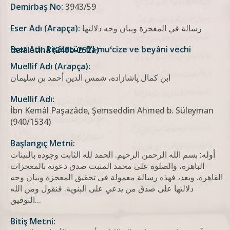
Demirbaş No:
3943/59
رسالة في المعجزة وبيان وجه دلالتها
Eser Adı (Arapça):
Eser Adı: Risâletün fi’l-muʻcize ve beyâni vechi delâletihâ (249b-252a)
Muellif Adı (Arapça):
ابن كمال پاشازاده، شمس الدين أحمد بن سليمان
Muellif Adı:
İbn Kemâl Paşazâde, Şemseddin Ahmed b. Süleyman
(940/1534)
Başlangıç Metni:
أوله: بسم الله الرحمن الرحيم. الحمد لله الثابت وجوده بالبينات
الباهرة، والصلوة على محمد المثبت صدق دعوته بالمعجزات
القاهرة. وبعد، فهذه رسالة معمولة في تحقيق المعجزة وبيان وجه
دلالتها على صدق من يدعي على البنوية. فنقول ومن الله
التوفیق...
Bitiş Metni: