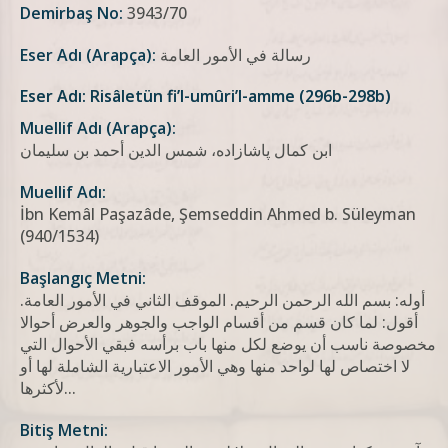
Demirbaş No:
3943/70
رسالة في الأمور العامة
Eser Adı (Arapça):
Eser Adı: Risâletün fi’l-umûri’l-amme (296b-298b)
Muellif Adı (Arapça):
ابن كمال پاشازاده، شمس الدين أحمد بن سليمان
Muellif Adı:
İbn Kemâl Paşazâde, Şemseddin Ahmed b. Süleyman
(940/1534)
Başlangıç Metni:
أوله: بسم الله الرحمن الرحيم. الموقف الثاني في الأمور العامة.
أقول: لما كان قسم من أقسام الواجب والجوهر والعرض أحوالا
مخصوصة ناسب أن يوضع لكل منها باب برأسه فبقي الأحوال التي
لا اختصاص لها لواحد منها وهي الأمور الاعتبارية الشاملة لها أو
لأكثرها...
Bitiş Metni: