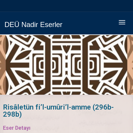
Menüy
DEÜ Nadir Eserler
Geç
Risâletün fi’l-umûri’l-amme (296b-
298b)
Eser Detayı