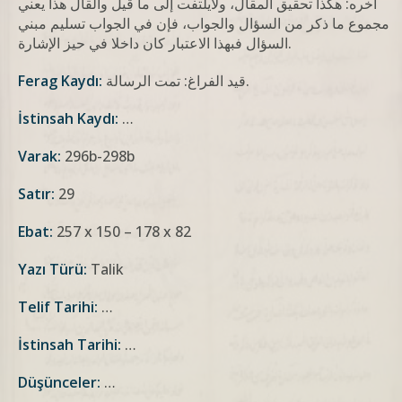
آخره: هكذا تحقيق المقال، ولايلتفت إلى ما قيل والقال هذا يعني
مجموع ما ذكر من السؤال والجواب، فإن في الجواب تسليم مبني
السؤال فبهذا الاعتبار كان داخلا في حيز الإشارة.
قيد الفراغ: تمت الرسالة.
Ferag Kaydı:
İstinsah Kaydı:
…
Varak:
296b-298b
Satır:
29
Ebat:
257 x 150 – 178 x 82
Yazı Türü:
Talik
Telif Tarihi:
…
İstinsah Tarihi:
…
Düşünceler:
…