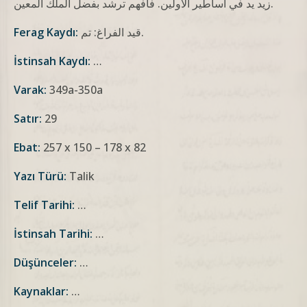
زيد ید في أساطير الأولين. فافهم ترشد بفضل الملك المعين.
قيد الفراغ: تم.
Ferag Kaydı:
İstinsah Kaydı:
…
Varak:
349a-350a
Satır:
29
Ebat:
257 x 150 – 178 x 82
Yazı Türü:
Talik
Telif Tarihi:
…
İstinsah Tarihi:
…
Düşünceler:
…
Kaynaklar:
…