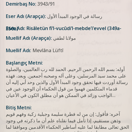
Demirbaş No:
3943/91
رسالة في الوجود المبدأ الأول
Eser Adı (Arapça):
Eser Adı: Risâletün fi’l-vucûdi’l-mebde’i’evvel (349a-350a)
مولانا لطفي
Muellif Adı (Arapça):
Muellif Adı:
Mevlâna Lüftî
Başlangıç Metni:
أوله: بسم الله الرحمن الرحيم. الحمد لله رب العالمين، والصلوة
على محمد سيد المرسلين، وعلى آله وصحبه أجمعين. وبعد، فهذه
رسالة أوردت فيها تحقق وجود المبدأ الأول والذين وحد أبي إليه أن
قدماء المتكلمين فهموا من قول الحكماء أن الوجود عين في
الواجب وزائد في الممكن هو أن مطلق الكون في الأعيان...
Bitiş Metni:
آخره: فأقول: إن من له فطرة سليمة وجبلية زكية وفهم قويم
وذهن مستقيم، إذا تأمل فيما نقلناه علم أن ما ذكرته في وجود
الحق تعالى مطابقا لما عليه أساطير الحكماء الأقدمين وموافقا لما