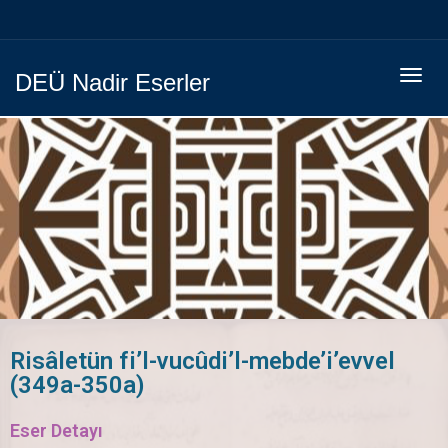
Menüy
DEÜ Nadir Eserler
Geç
Risâletün fi’l-vucûdi’l-mebde’i’evvel
(349a-350a)
Eser Detayı