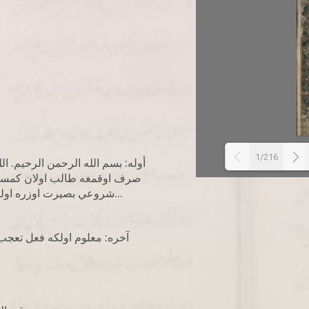
1/216
أوله: بسم الله الرحمن الرحيم. 
صرف اوقمغه طالب اولان كمسن
شروعي بصيرت اوزره اوله، اوج شي ندر. أولا: تصريفنی يعنی معنای لغويسنی...
آخره: معلوم اولکه فعل تعجب