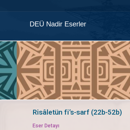
DEÜ Nadir Eserler
Risâletün fi’s-sarf (22b-52b)
Eser Detayı