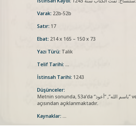
İstinsah Kaydı:
Varak:
22b-52b
Satır:
17
Ebat:
214 x 165 – 150 x 73
Yazı Türü:
Talik
Telif Tarihi:
…
İstinsah Tarihi:
1243
Düşünceler:
Metnin sonunda, 53a’da “باسم الله”, “أعوذ” ve “الحمد الله” lafızları sarf
açısından açıklanmaktadır.
Kaynaklar:
…