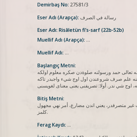
Demirbaş No:
27581/3
Eser Adı (Arapça):
رسالة في الصرف
Eser Adı: Risâletün fi’s-sarf (22b-52b)
Muellif Adı (Arapça):
…
Muellif Adı:
…
Başlangıç Metni:
الله تعالى حمد ورسولنه صلوةدن صكره معلوم اولكه
ه علم صرف شروعندن اول اوج شيء واجبدر تاكه
Bitiş Metni:
 غير متصرفدر، يعني اندن مضارع، أمر نهي مجهول
كلمز.
Ferag Kaydı:
...