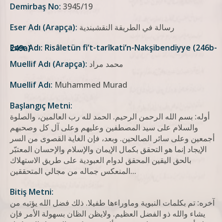
Demirbaş No:
3945/19
رسالة في الطريقة النقشبندية
Eser Adı (Arapça):
Eser Adı: Risâletün fi’t-tarîkati’n-Nakşibendiyye (246b-249a)
محمد مراد
Muellif Adı (Arapça):
Muellif Adı:
Muhammed Murad
Başlangıç Metni:
أوله: بسم الله الرحمن الرحيم. الحمد لله رب العالمين، والصلوة
والسلام على سيد المصطفين وعليهم وعلى آل كل وصحبهم
أجمعين وعلى سائر الصالحين. وبعد، فإن الغاية القصوى من السر
الإيجاد إنما هو التحقق بكمال الإيمان والإسلام والإحسان المعتبّر
بالحق اليقين المحقق لدوام العبودية على طريق الاستهلاك
المنعكس جماله من مجالي المتحققين...
Bitiş Metni:
آخره: تم بکلمات النبویة وماوراءها طفیلا. ذلك فضل الله يؤتيه من
يشاء والله ذو الفضل العظيم. ولايظن الظان بسهولة الأمر فإن