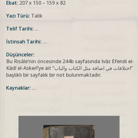
Ebat:
207 x 150 – 159 x 82
Yazı Türü:
Talik
Telif Tarihi:
…
İstinsah Tarihi:
…
Düşünceler:
Bu Risâle’nin öncesinde 244b sayfasında Ivâz Efendi el-
Kâdî el-Askerî’ye ait “اختلافات في اضافة مثل الکتاب والباب”
başlıklı bir sayfalık bir not bulunmaktadır.
Kaynaklar:
…