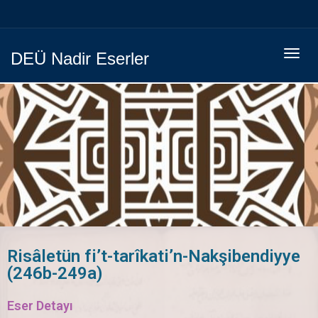
Menüy
DEÜ Nadir Eserler
Geç
Risâletün fi’t-tarîkati’n-Nakşibendiyye
(246b-249a)
Eser Detayı