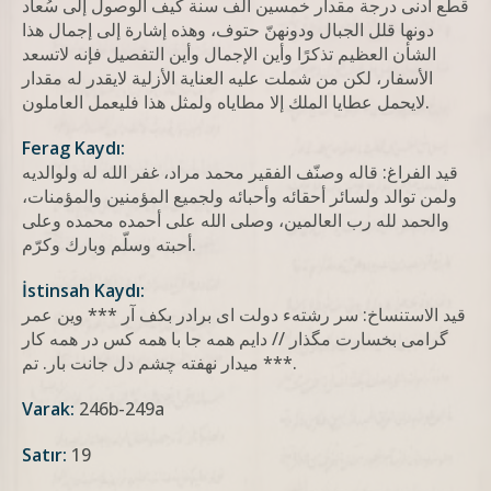
قطع أدنى درجة مقدار خمسين ألف سنة كيف الوصول إلى سُعاد
دونها قلل الجبال ودونهنّ حتوف، وهذه إشارة إلى إجمال هذا
الشأن العظيم تذكرًا وأين الإجمال وأين التفصيل فإنه لاتسعد
الأسفار، لكن من شملت عليه العناية الأزلية لايقدر له مقدار
لايحمل عطايا الملك إلا مطاياه ولمثل هذا فليعمل العاملون.
Ferag Kaydı:
قيد الفراغ: قاله وصنّف الفقير محمد مراد، غفر الله له ولوالديه
ولمن توالد ولسائر أحقائه وأحبائه ولجميع المؤمنين والمؤمنات،
والحمد لله رب العالمين، وصلى الله على أحمده محمده وعلى
أحبته وسلّم وبارك وكرّم.
İstinsah Kaydı:
قيد الاستنساخ: سر رشتهء دولت ای برادر بکف آر *** وین عمر
گرامی بخسارت مگذار // دایم همه جا با همه کس در همه کار
*** میدار نهفته چشم دل جانت بار. تم.
Varak:
246b-249a
Satır:
19