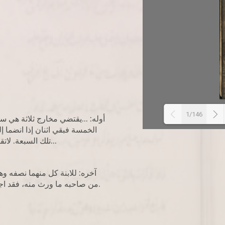
1/146
أوله: ...يقتضي مخارج ثلاثة هي 
الخمسة فبقي اثنان إذا انضما 
تلك السبعة. لاتقول أصلا: لأن الفروض المتعلقة بهذه المخارج الأربعة...
آخره: للابنة كل منهما نصفه و
من صاحبه ما ورث منه، فقد اجتمع كل منهما عشرون ولبنته ستون ولمولى عشرة.