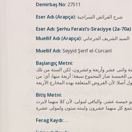
Demirbaş No:
27511
شرح الفرائض السراجية
Eser Adı (Arapça):
Eser Adı: Şerhu Feraizi’s-Siraciyye (2a-70a)
السيد الشريف الجرجاني
Muellif Adı (Arapça):
Muellif Adı:
Seyyid Şerif el-Cürcanî
Başlangıç Metni:
ستة واثنى عشر وأربعة وعشرون، لكن الستة من تلك
إلى الخمسة صار المجموع سبعة؛ أربعة منها، أي: من
Bitiş Metni:
هو خمسة عشر، والباقي لمولى، لأن كلا منهما لايرث
Ferag Kaydı:
...