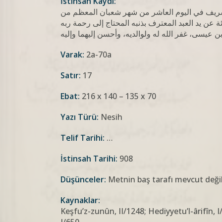
İstinsah Kaydı:
لشريف في اليوم العاشر من شهر شعبان المعظم من
 عن يد العبد المعترف بذنبه المحتاج إلى رحمة ربه
Varak:
2a-70a
Satır:
17
Ebat:
216 x 140 – 135 x 70
Yazı Türü:
Nesih
Telif Tarihi:
…
İstinsah Tarihi:
908
Düşünceler:
Metnin baş tarafı mevcut değil
Kaynaklar:
Keşfu’z-zunûn, II/1248; Hediyyetu’l-ârifîn, I/7