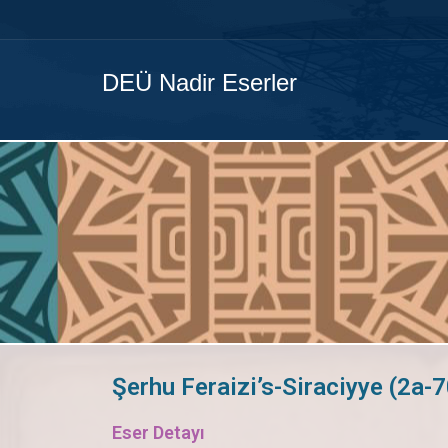
DEÜ Nadir Eserler
Şerhu Feraizi’s-Siraciyye (2a-
Eser Detayı