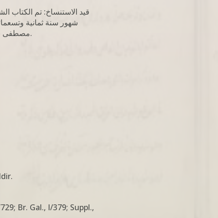
قيد الاستنساخ: تم الكتاب ا
شهور سنة ثمانية وتسعمائة
مصطفى بن عيسى، غفر الله له ولوالديه، وأحسن إليهما وإليه.
dir.
29; Br. Gal., I/379; Suppl.,