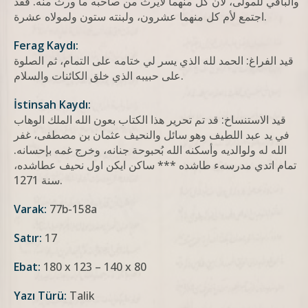
والباقي للمولى، لأن كل منهما لايرث من صاحبه ما ورث منه. فقد
اجتمع لأم كل منهما عشرون، ولبنته ستون ولمولاه عشرة.
Ferag Kaydı:
قيد الفراغ: الحمد لله الذي يسر لي ختامه على التمام، ثم الصلوة
على حبيبه الذي خلق الكائنات والسلام.
İstinsah Kaydı:
قيد الاستنساخ: قد تم تحرير هذا الكتاب بعون الله الملك الوهاب
في يد عبد اللطيف وهو سائل والنحيف عثمان بن مصطفى، غفر
الله له ولوالديه وأسكنه الله بُحبوحة جنانه، وخرج غمه بإحسانه.
تمام اتدي مدرسهء طاشده *** ساكن ايكن اول نحيف عطاشده،
سنة 1271.
Varak:
77b-158a
Satır:
17
Ebat:
180 x 123 – 140 x 80
Yazı Türü:
Talik