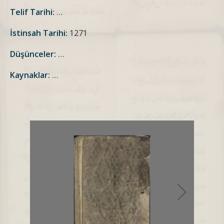
Telif Tarihi:
…
İstinsah Tarihi:
1271
Düşünceler:
…
Kaynaklar:
…