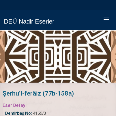
Menüy
DEÜ Nadir Eserler
Geç
Şerhu’l-ferâiz (77b-158a)
Eser Detayı
Demirbaş No:
4169/3