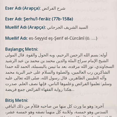
شرح الفرائض
Eser Adı (Arapça):
Eser Adı: Şerhu’l-ferâiz (77b-158a)
السيد الشريف الجرجاني
Muellif Adı (Arapça):
Muellif Adı:
es-Seyyid eş-Şerif el-Cürcânî (ö. ….)
Başlangıç Metni:
أوله: بسم الله الرحمن الرحيم، وبه الحول والقوة. قال المولى
الشيخ الإمام سراج الملة والدين محمد بن محمد بن عبد الرشيد
السجاوندي، نور الله مرقده، بعد ما تيمن بالبسملة، الحمد لله حمدا
الشاكرين رب العالمين، والصلوة والسلام على خير البرية محمد
وآله الطيبين الطاهرين. قال رسول الله، صلى الله تعالى عليه
وسلم: تعلموا الفرائض وعلموها الناس، فإنها نصف العلم. صدرت
هکذا روایة الفقهاء الفرائض جمع فریضة...
Bitiş Metni:
آخره: وهو ما ورث کل منها من صاحبه فللأم من ذلك الباقي
السدس وهو خمسة، وللابنة كل منهما نصفه وهو خمسة عشر،