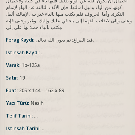
احتمال أن يكون ألفه عن الواو بدليل قلبها تاء في كلتا، ولاحتمال
كونها من الياء بدليل إمالتها، فإن الألف الثالثة عن الواو لإتمام
النكرة. وأما الحروف فلم يكتب منها بالياء غير بلى لإمالته ألفا،
وعلى وإلى لانقلاب ألفهما إلى ياء في عليك وإليك. وغير وحتى فإنه
يكتب بالياء حملا لها على إلى.
قيد الفراغ: تم بعون الله تعالى.
Ferag Kaydı:
İstinsah Kaydı:
…
Varak:
1b-125a
Satır:
19
Ebat:
205 x 144 – 162 x 89
Yazı Türü:
Nesih
Telif Tarihi:
…
İstinsah Tarihi:
…