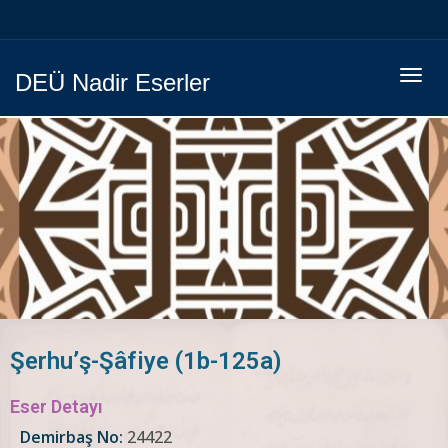
Menüy
DEÜ Nadir Eserler
Geç
Şerhu’ş-Şâfiye (1b-125a)
Eser Detayı
Demirbaş No:
24422