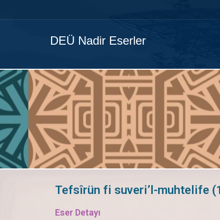
DEÜ Nadir Eserler
Tefsîrün fi suveri’l-muhtelife 
Eser Detayı