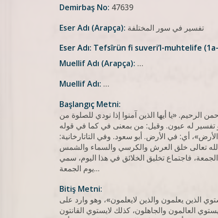
Demirbaş No:
47639
Eser Adı (Arapça):
تفسير في سور المختلفة
Eser Adı: Tefsîrün fi suveri’l-muhtelife (1a
Muellif Adı (Arapça):
…
Muellif Adı:
…
Başlangıç Metni:
ن الرحيم. «يا أيها الذين آمنوا إذا نودي للصلوة من
أو تفسير له عيون. وقيل: من بمعنى في كما في قوله
 الأرض»، أي: في الأرض. أبو سعود. وفي التاتارخانية
 الله تعالى خلق العرش والكرسي والسماء والشمس
الجمعة، فاجتماع تخليق الخلائق في هذا اليوم، سمي
يوم الجمعة...
Bitiş Metni:
توي الذين يعلمون والذين لايعلمون»، وهو وارد على
يستوي العالمون والجاهلون، كذلك لايستوي القانتون