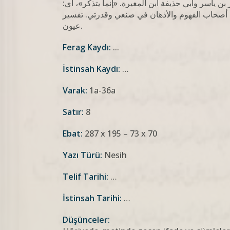
بن ياسر وأبي حذيفة ابن المغيرة. «إنما يتذكر»، أي
ي: أصحاب الفهوم والأذهان في صنعي وقدرتي. تفسير
عيون.
Ferag Kaydı:
...
İstinsah Kaydı:
…
Varak:
1a-36a
Satır:
8
Ebat:
287 x 195 – 73 x 70
Yazı Türü:
Nesih
Telif Tarihi:
…
İstinsah Tarihi:
…
Düşünceler: