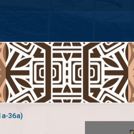
(1a-36a)