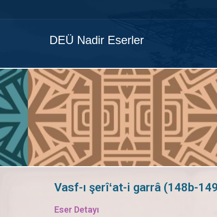
DEÜ Nadir Eserler
Vasf-ı şerîʻat-i garrâ (148b-14
Eser Detayı