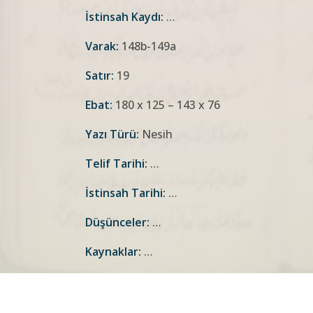
İstinsah Kaydı:
…
Varak:
148b-149a
Satır:
19
Ebat:
180 x 125 – 143 x 76
Yazı Türü:
Nesih
Telif Tarihi:
…
İstinsah Tarihi:
…
Düşünceler:
…
Kaynaklar:
…