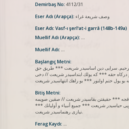
Demirbaş No:
4112/31
وصف شريعة غراء
Eser Adı (Arapça):
Eser Adı: Vasf-ı şerîʻat-i garrâ (148b-149a)
Muellif Adı (Arapça):
…
Muellif Adı:
…
Başlangıç Metni:
الرحيم. سرایی دين اساسيدر شريعت *** طريق حق
 دركاه حقه *** كه يولك ابتداسيدر شريعت // دخى
Bitiş Metni:
مدقجه *** حقيقتن بقاسيدر شريعت // صقين صويمه
ی حياسيدر شريعت *** جميع أنبياء و أوليانك ***
نيازی رهنماسيدر شريعت.
Ferag Kaydı:
...