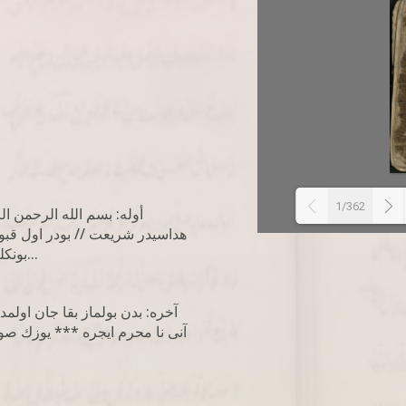
1/362
أوله: بسم الله الرحمن 
هداسيدر شريعت // بودر اول قبو
بونكله بو يول ختم اولنور *** بو راهك انتهاسيدر شريعت...
آخره: بدن بولماز بقا جان اول
آنى نا محرم ايجره *** يوزك صوي