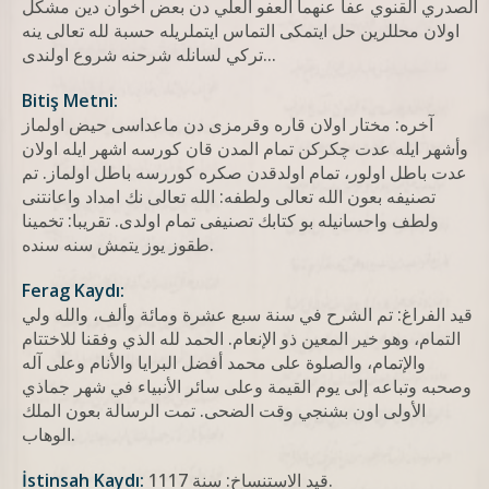
الصدري القنوي عفا عنهما العفو العلي دن بعض اخوان دین مشکل
اولان محللرین حل ایتمکی التماس ایتملریله حسبة لله تعالی ینه
ترکي لسانله شرحنه شروع اولندی...
Bitiş Metni:
آخره: مختار اولان قاره وقرمزی دن ماعداسی حيض اولماز
وأشهر ايله عدت چكركن تمام المدن قان كورسه اشهر ايله اولان
عدت باطل اولور، تمام اولدقدن صكره كوررسه باطل اولماز. تم
تصنيفه بعون الله تعالى ولطفه: الله تعالى نك امداد واعانتنی
ولطف واحسانيله بو كتابك تصنيفی تمام اولدی. تقريبا: تخمينا
طقوز یوز يتمش سنه سنده.
Ferag Kaydı:
قيد الفراغ: تم الشرح في سنة سبع عشرة ومائة وألف، والله ولي
التمام، وهو خير المعين ذو الإنعام. الحمد لله الذي وفقنا للاختتام
والإتمام، والصلوة على محمد أفضل البرايا والأنام وعلى آله
وصحبه وتباعه إلى يوم القيمة وعلى سائر الأنبياء في شهر جماذي
الأولى اون بشنجي وقت الضحى. تمت الرسالة بعون الملك
الوهاب.
قيد الاستنساخ: سنة 1117.
İstinsah Kaydı: