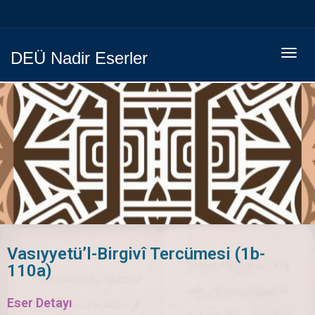
Menüy
DEÜ Nadir Eserler
Geç
Vasıyyetü’l-Birgivî Tercümesi (1b-
110a)
Eser Detayı