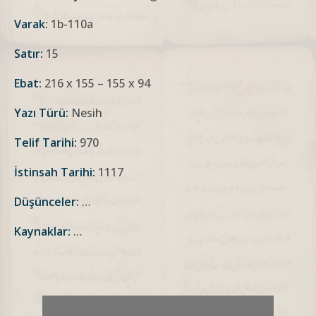
Varak:
1b-110a
Satır:
15
Ebat:
216 x 155 – 155 x 94
Yazı Türü:
Nesih
Telif Tarihi:
970
İstinsah Tarihi:
1117
Düşünceler:
…
Kaynaklar:
…