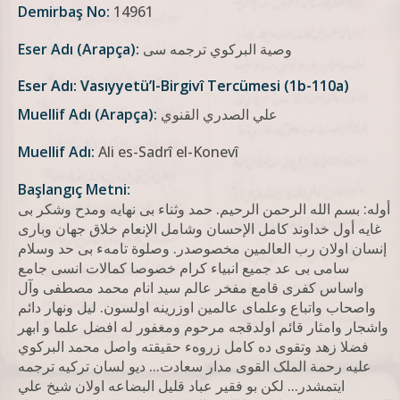
Demirbaş No:
14961
وصية البركوي ترجمه سی
Eser Adı (Arapça):
Eser Adı: Vasıyyetü’l-Birgivî Tercümesi (1b-110a)
علي الصدري القنوي
Muellif Adı (Arapça):
Muellif Adı:
Ali es-Sadrî el-Konevî
Başlangıç Metni:
أوله: بسم الله الرحمن الرحيم. حمد وثناء بی نهايه ومدح وشكر بی
غايه أول خداوند كامل الإحسان وشامل الإنعام خلاق جهان وباری
إنسان اولان رب العالمين مخصوصدر. وصلوة تامهء بی حد وسلام
سامی بی عد جميع انبياء كرام خصوصا كمالات انسی جامع
واساس کفری قامع مفخر عالم سید انام محمد مصطفی وآل
واصحاب واتباع وعلمای عالمین اوزرینه اولسون. لیل ونهار دائم
واشجار وامثار قائم اولدقجه مرحوم ومغفور له افضل علما و ابهر
فضلا زهد وتقوی ده کامل زروهء حقیقته واصل محمد البرکوي
علیه رحمة الملک القوی مدار سعادت... دیو لسان ترکیه ترجمه
ایتمشدر... لکن بو فقیر عباد قلیل البضاعه اولان شیخ علي